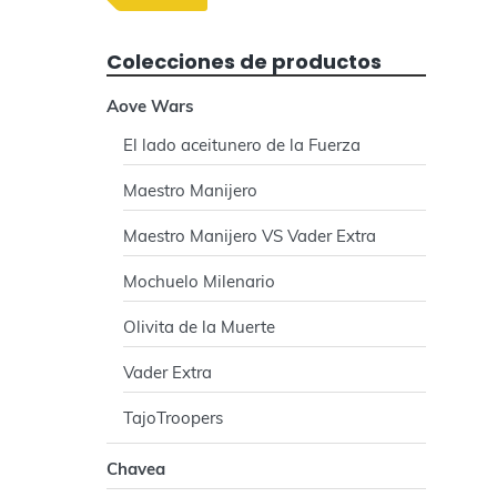
e
r
Colecciones de productos
a
Aove Wars
l
El lado aceitunero de la Fuerza
p
Maestro Manijero
r
Maestro Manijero VS Vader Extra
Mochuelo Milenario
i
Olivita de la Muerte
n
Vader Extra
c
TajoTroopers
i
Chavea