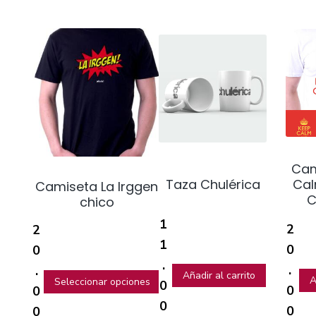
Cam
Taza Chulérica
Cal
Camiseta La Irggen
C
chico
1
2
2
1
0
0
.
.
.
Añadir al carrito
A
Seleccionar opciones
0
0
0
0
0
0