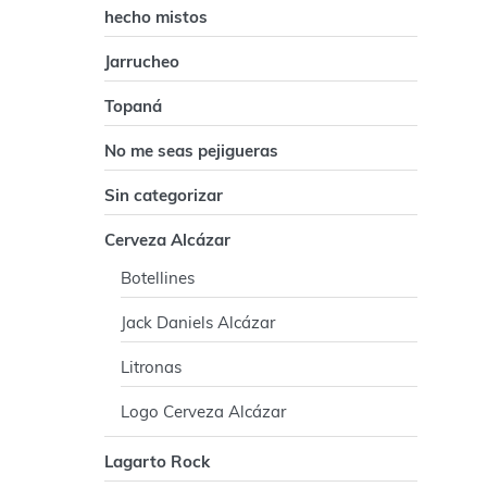
p
hecho mistos
a
Jarrucheo
l
Topaná
No me seas pejigueras
Sin categorizar
Cerveza Alcázar
Botellines
Jack Daniels Alcázar
Litronas
Logo Cerveza Alcázar
Lagarto Rock