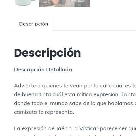
v
í
s
Descripción
t
i
c
Descripción
a
c
Descripci
ón Detallada
a
n
Advierte a quienes te vean por la calle cuál es t
t
de buena tinta cuál esta mítica expresión. Tanto 
i
donde todo el mundo sabe de lo que hablamos c
d
camiseta te representa.
a
d
La expresión de Jaén “La Vística” parece ser que