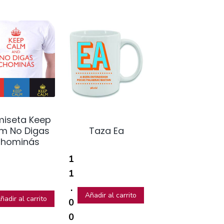
iseta Keep
Taza Ea
m No Digas
hominás
1
1
.
Añadir al carrito
ñadir al carrito
0
0