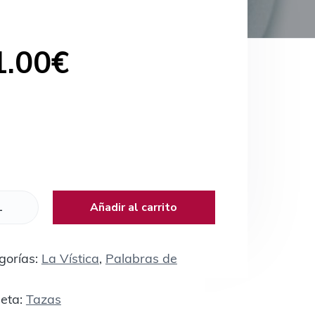
1.00
€
Añadir al carrito
gorías:
La Vística
,
Palabras de
ueta:
Tazas