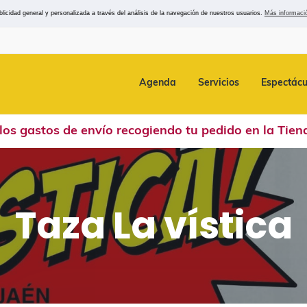
icidad general y personalizada a través del análisis de la navegación de nuestros usuarios.
Más informaci
Agenda
Servicios
Espectácu
los gastos de envío recogiendo tu pedido en la
Tien
Taza La vística