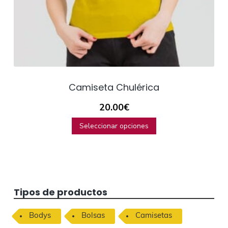
Camiseta Chulérica
20.00
€
Seleccionar opciones
B
Tipos de productos
a
Bodys
Bolsas
Camisetas