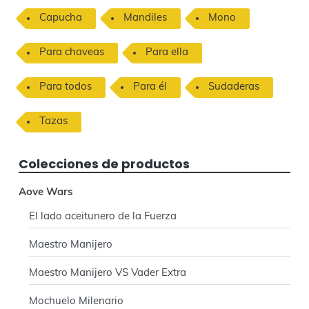
r
Capucha
Mandiles
Mono
r
Para chaveas
Para ella
a
l
Para todos
Para él
Sudaderas
a
Tazas
t
Colecciones de productos
e
r
Aove Wars
a
El lado aceitunero de la Fuerza
l
Maestro Manijero
p
Maestro Manijero VS Vader Extra
r
Mochuelo Milenario