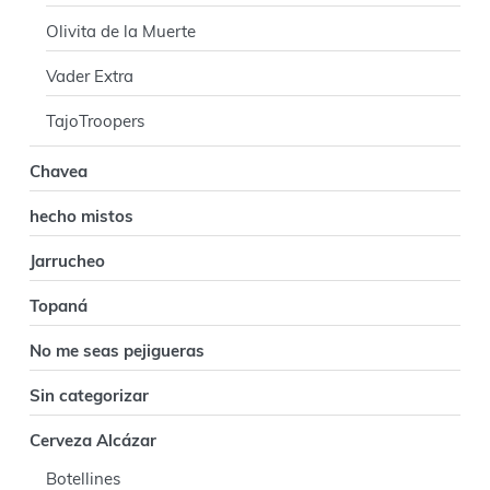
i
Olivita de la Muerte
n
Vader Extra
c
TajoTroopers
i
Chavea
p
hecho mistos
a
Jarrucheo
l
Topaná
No me seas pejigueras
Sin categorizar
Cerveza Alcázar
Botellines