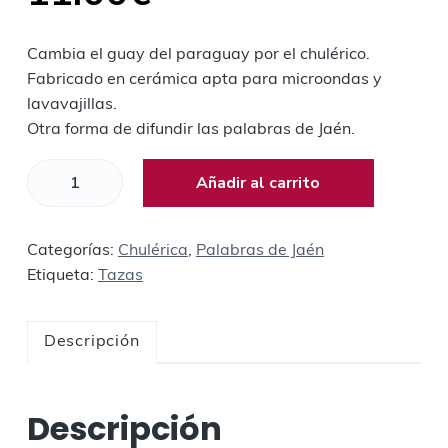
Cambia el guay del paraguay por el chulérico.
Fabricado en cerámica apta para microondas y
lavavajillas.
Otra forma de difundir las palabras de Jaén.
T
Añadir al carrito
a
z
a
Categorías:
Chulérica
,
Palabras de Jaén
C
Etiqueta:
Tazas
h
u
Descripción
l
é
r
Descripción
i
c