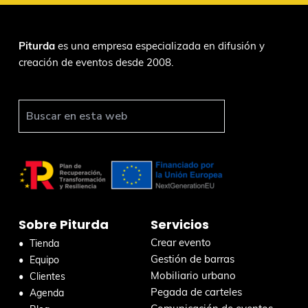
F
Piturda
es una empresa especializada en difusión y
creación de eventos desde 2008.
o
o
t
B
u
e
s
r
c
a
r
Sobre Piturda
Servicios
e
n
Crear evento
Tienda
e
Gestión de barras
Equipo
s
Mobiliario urbano
Clientes
t
Pegada de carteles
Agenda
a