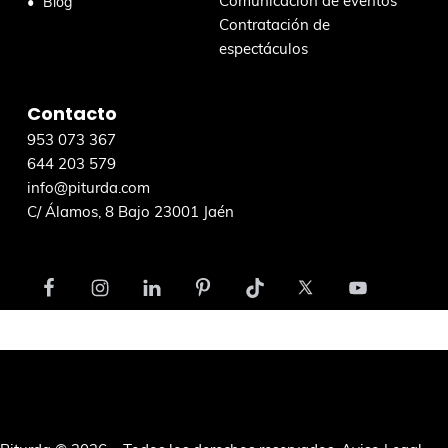
Comunicación de eventos
Blog
w
Contratación de
e
espectáculos
b
Contacto
953 073 367
644 203 579
info@piturda.com
C/ Álamos, 8 Bajo 23001 Jaén