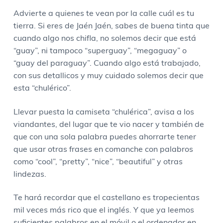
a
Advierte a quienes te vean por la calle cuál es tu
c
tierra. Si eres de Jaén Jaén, sabes de buena tinta que
a
cuando algo nos chifla, no solemos decir que está
n
“guay”, ni tampoco “superguay”, “megaguay” o
t
“guay del paraguay”. Cuando algo está trabajado,
i
con sus detallicos y muy cuidado solemos decir que
d
esta “chulérico”.
a
d
Llevar puesta la camiseta “chulérica”, avisa a los
viandantes, del lugar que te vio nacer y también de
que con una sola palabra puedes ahorrarte tener
que usar otras frases en comanche con palabros
como “cool”, “pretty”, “nice”, “beautiful” y otras
lindezas.
Te hará recordar que el castellano es tropecientas
mil veces más rico que el inglés. Y que ya leemos
suficientes palabros en el móvil o el ordenador en