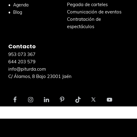
t
Pegada de carteles
Agenda
a
Comunicación de eventos
Blog
w
Contratación de
e
espectáculos
b
Contacto
953 073 367
644 203 579
info@piturda.com
C/ Álamos, 8 Bajo 23001 Jaén