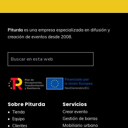
F
Piturda
es una empresa especializada en difusión y
creación de eventos desde 2008.
o
o
t
B
u
e
s
r
c
a
r
Sobre Piturda
Servicios
e
n
Crear evento
Tienda
e
Gestión de barras
Equipo
s
Mobiliario urbano
Clientes