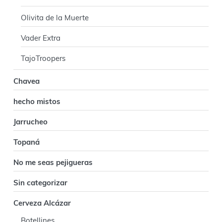
i
n
Olivita de la Muerte
c
Vader Extra
i
TajoTroopers
p
Chavea
a
hecho mistos
l
Jarrucheo
Topaná
No me seas pejigueras
Sin categorizar
Cerveza Alcázar
Botellines