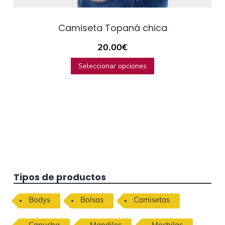
Camiseta Topaná chica
20.00
€
Seleccionar opciones
B
Tipos de productos
a
Bodys
Bolsas
Camisetas
r