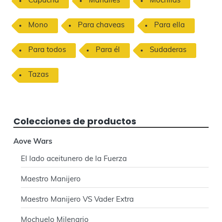
Capucha
Mandiles
Mochilas
r
Mono
Para chaveas
Para ella
a
l
Para todos
Para él
Sudaderas
a
Tazas
t
e
Colecciones de productos
r
Aove Wars
a
El lado aceitunero de la Fuerza
l
Maestro Manijero
p
Maestro Manijero VS Vader Extra
r
Mochuelo Milenario