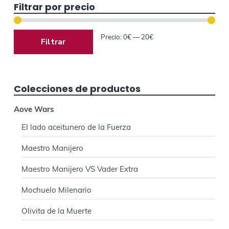
Filtrar por precio
r
a
Precio:
0€
—
20€
Filtrar
l
p
Colecciones de productos
r
i
Aove Wars
El lado aceitunero de la Fuerza
n
Maestro Manijero
c
i
Maestro Manijero VS Vader Extra
p
Mochuelo Milenario
a
Olivita de la Muerte