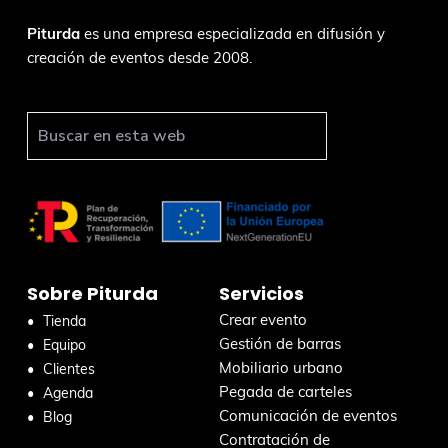
F
Piturda
es una empresa especializada en difusión y
creación de eventos desde 2008.
o
o
t
B
u
e
s
r
c
a
r
Sobre Piturda
Servicios
e
n
Crear evento
Tienda
e
Gestión de barras
Equipo
s
Mobiliario urbano
Clientes
t
Pegada de carteles
Agenda
a
Comunicación de eventos
Blog
w
Contratación de