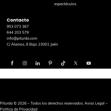
e
espectáculos
b
Contacto
953 073 367
644 203 579
info@piturda.com
C/ Álamos, 8 Bajo 23001 Jaén
Piturda © 2026 – Todos los derechos reservados.
Aviso Legal
–
Política de Privacidad