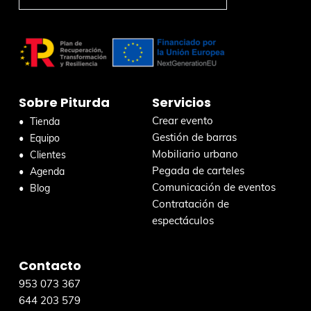
t
B
u
e
s
r
c
a
r
Sobre Piturda
Servicios
e
n
Crear evento
Tienda
e
Gestión de barras
Equipo
s
Mobiliario urbano
Clientes
t
Pegada de carteles
Agenda
a
Comunicación de eventos
Blog
w
Contratación de
e
espectáculos
b
Contacto
953 073 367
644 203 579