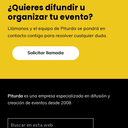
¿Quieres difundir u
organizar tu evento?
Llámanos y el equipo de Piturda se pondrá en
contacto contigo para resolver cualquier duda.
Solicitar llamada
F
Piturda
es una empresa especializada en difusión y
creación de eventos desde 2008.
o
o