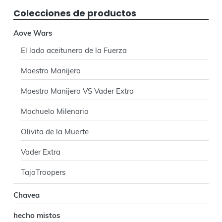
e
Colecciones de productos
r
Aove Wars
a
El lado aceitunero de la Fuerza
l
Maestro Manijero
p
Maestro Manijero VS Vader Extra
r
Mochuelo Milenario
i
n
Olivita de la Muerte
c
Vader Extra
i
TajoTroopers
p
Chavea
a
hecho mistos