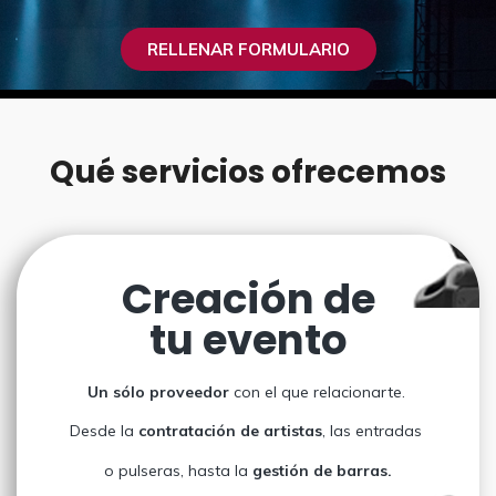
g
n
a
p
a
i
l
á
RELLENAR FORMULARIO
c
d
a
g
i
o
t
i
ó
p
e
n
n
r
r
a
Qué servicios ofrecemos
p
i
a
r
n
l
i
c
p
n
i
r
Creación de
c
p
i
i
a
n
tu evento
p
l
c
a
i
Un sólo proveedor
con el que relacionarte.
l
p
a
Desde la
contratación de artistas
, las entradas
l
o pulseras, hasta la
gestión de barras.