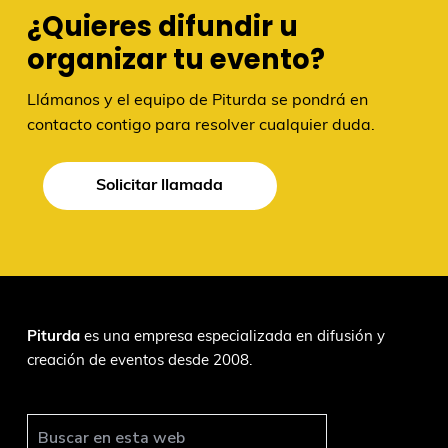
¿Quieres difundir u
organizar tu evento?
Llámanos y el equipo de Piturda se pondrá en
contacto contigo para resolver cualquier duda.
Solicitar llamada
F
Piturda
es una empresa especializada en difusión y
creación de eventos desde 2008.
o
o