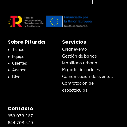
t
B
u
e
s
r
c
a
r
Sobre Piturda
Servicios
e
n
Crear evento
Tienda
e
Gestión de barras
Equipo
s
Mobiliario urbano
Clientes
t
Pegada de carteles
Agenda
a
Comunicación de eventos
Blog
w
Contratación de
e
espectáculos
b
Contacto
953 073 367
644 203 579