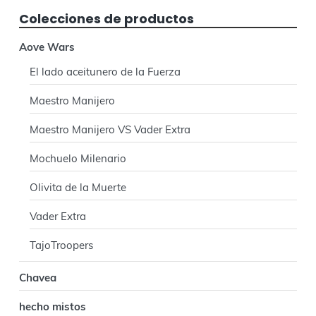
e
Colecciones de productos
r
Aove Wars
a
El lado aceitunero de la Fuerza
l
Maestro Manijero
p
Maestro Manijero VS Vader Extra
r
Mochuelo Milenario
i
n
Olivita de la Muerte
c
Vader Extra
i
TajoTroopers
p
Chavea
a
hecho mistos