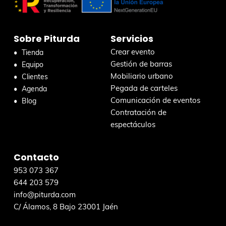
r
c
a
r
Sobre Piturda
Servicios
e
n
Crear evento
Tienda
e
Gestión de barras
Equipo
s
Mobiliario urbano
Clientes
t
Pegada de carteles
Agenda
a
Comunicación de eventos
Blog
w
Contratación de
e
espectáculos
b
Contacto
953 073 367
644 203 579
info@piturda.com
C/ Álamos, 8 Bajo 23001 Jaén