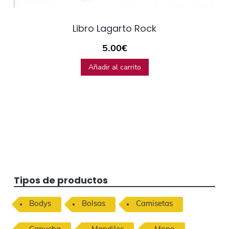
Libro Lagarto Rock
5.00
€
Añadir al carrito
B
Tipos de productos
a
Bodys
Bolsas
Camisetas
r