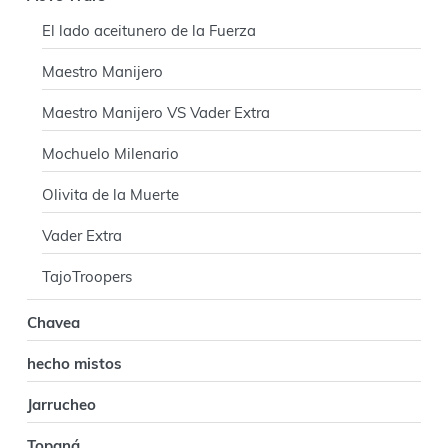
i
El lado aceitunero de la Fuerza
n
Maestro Manijero
c
i
Maestro Manijero VS Vader Extra
p
Mochuelo Milenario
a
Olivita de la Muerte
l
Vader Extra
TajoTroopers
Chavea
hecho mistos
Jarrucheo
Topaná