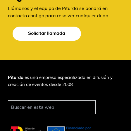
Llámanos y el equipo de Piturda se pondrá en
contacto contigo para resolver cualquier duda.
Solicitar llamada
F
Piturda
es una empresa especializada en difusión y
creación de eventos desde 2008.
o
o
t
B
u
e
s