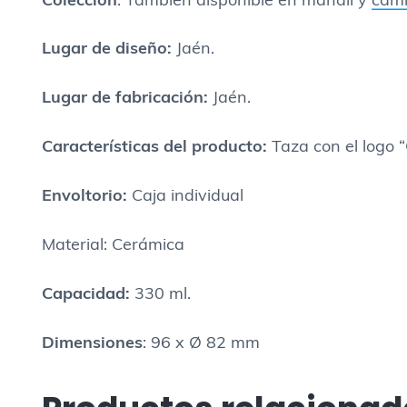
Colección
: También disponible en mandil y
cami
Lugar
de diseño:
Jaén.
Lugar
de fabricación:
Jaén.
Caracter
ísticas del producto
:
Taza con el logo 
Envoltorio:
Caja individual
Material: Cerámica
Capacidad:
330 ml.
Dimensiones
: 96 x Ø 82 mm