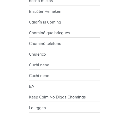
hecho mistos
Biscúter Heineken
Calorín is Coming
Chominá que briegues
Chominá teléfono
Chulérico
Cuchi nena
Cuchi nene
EA
Keep Calm No Digas Chominás
La Irggen