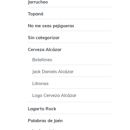
p
Jarrucheo
a
Topaná
l
No me seas pejigueras
Sin categorizar
Cerveza Alcázar
Botellines
Jack Daniels Alcázar
Litronas
Logo Cerveza Alcázar
Lagarto Rock
Palabras de Jaén