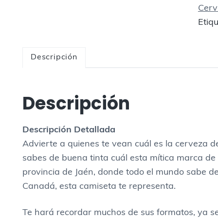
Cerv
C
Etiq
e
r
v
Descripción
e
z
a
Descripción
A
l
Descripci
ón Detallada
c
Advierte a quienes te vean cuál es la cerveza de 
á
sabes de buena tinta cuál esta mítica marca de 
z
provincia de Jaén, donde todo el mundo sabe de
a
Canadá, esta camiseta te representa.
r
c
Te hará recordar muchos de sus formatos, ya sean