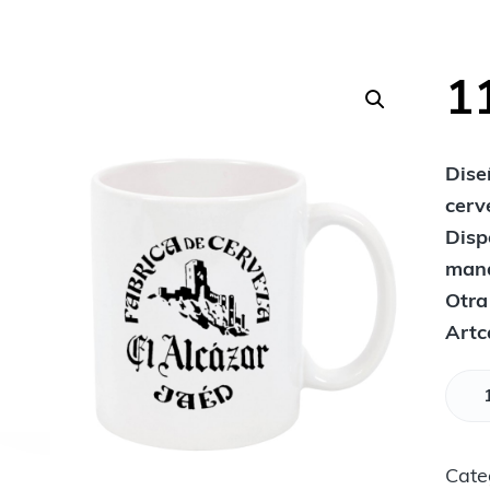
1
Dise
cerv
Disp
mand
Otra
Artc
T
a
z
Cate
a