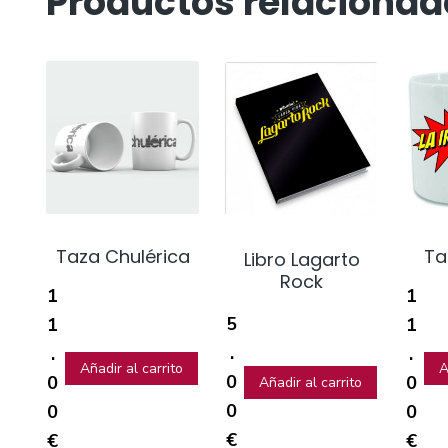
Productos relacionad
Taza Chulérica
Ta
Libro Lagarto
Rock
1
1
5
1
1
.
.
.
Añadir al carrito
A
0
0
0
Añadir al carrito
0
0
0
€
€
€