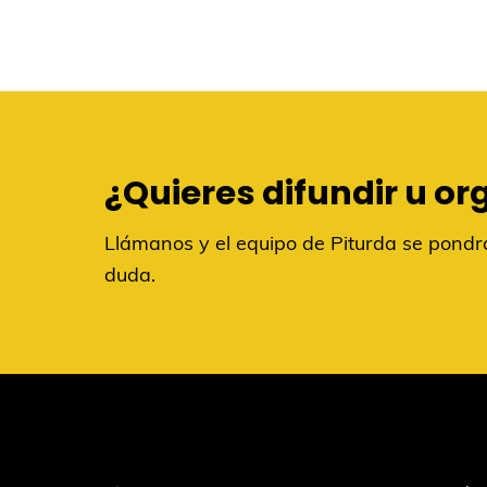
¿Quieres difundir u or
Llámanos y el equipo de Piturda se pondrá
duda.