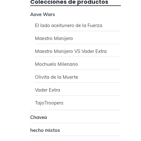
e
Colecciones de productos
r
Aove Wars
a
El lado aceitunero de la Fuerza
Maestro Manijero
l
Maestro Manijero VS Vader Extra
p
Mochuelo Milenario
r
Olivita de la Muerte
i
Vader Extra
n
TajoTroopers
c
Chavea
i
hecho mistos