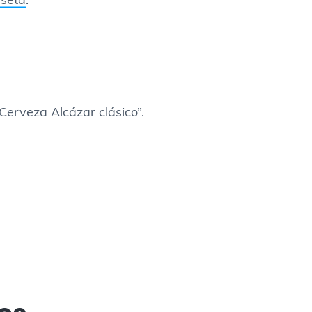
seta
.
“Cerveza Alcázar clásico”.