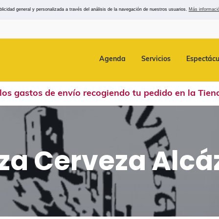
icidad general y personalizada a través del análisis de la navegación de nuestros usuarios.
Más informaci
Agenda
Servicios
Espectácu
los gastos de envío recogiendo tu pedido en la
Tien
za Cerveza Alcá