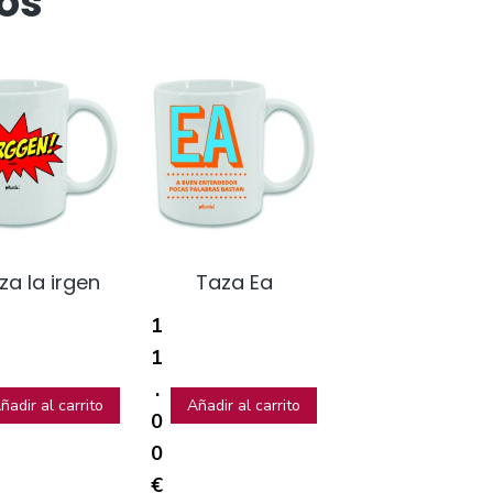
os
za la irgen
Taza Ea
1
1
.
ñadir al carrito
Añadir al carrito
0
0
€