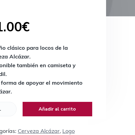
1.00
€
ño clásico para locos de la
eza Alcázar.
onible también en camiseta y
il.
 forma de apoyar el movimiento
ázar.
Añadir al carrito
gorías:
Cerveza Alcázar
,
Logo