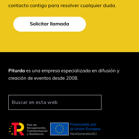
contacto contigo para resolver cualquier duda.
Solicitar llamada
F
Piturda
es una empresa especializada en difusión y
creación de eventos desde 2008.
o
o
t
B
u
e
s
r
c
a