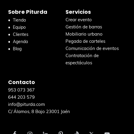
r
Sobre Piturda
Servicios
e
n
Crear evento
Tienda
e
Gestión de barras
Equipo
s
Mobiliario urbano
Clientes
t
Pegada de carteles
Agenda
a
Comunicación de eventos
Blog
w
Contratación de
e
espectáculos
b
Contacto
953 073 367
644 203 579
info@piturda.com
C/ Álamos, 8 Bajo 23001 Jaén