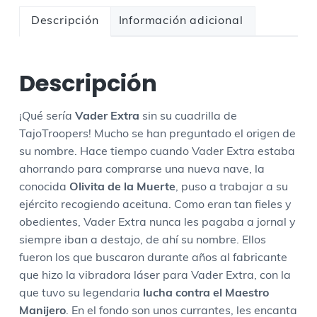
a
c
Descripción
Información adicional
a
p
u
Descripción
c
h
¡Qué sería
Vader Extra
sin su cuadrilla de
a
TajoTroopers!
Mucho se han preguntado el origen de
T
su nombre. Hace tiempo cuando Vader Extra estaba
a
ahorrando para comprarse una nueva nave, la
j
conocida
Olivita de la Muerte
, puso a trabajar a su
o
ejército recogiendo aceituna. Como eran tan fieles y
T
obedientes, Vader Extra nunca les pagaba a jornal y
r
siempre iban a destajo, de ahí su nombre.
Ellos
o
fueron los que buscaron durante años al fabricante
o
que hizo la vibradora láser para Vader Extra, con la
p
que tuvo su legendaria
lucha contra el Maestro
e
Manijero
.
En el fondo son unos currantes, les encanta