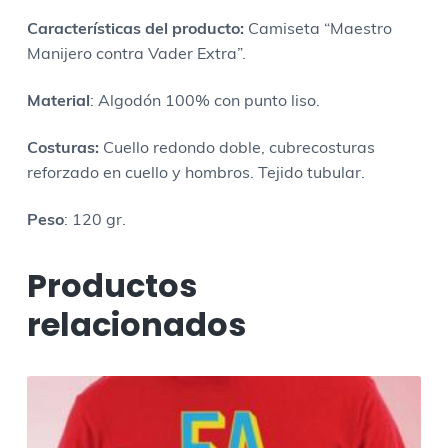
a
Caracter
ísticas del producto
:
Camiseta “Maestro
d
Manijero contra Vader Extra”.
Material
: Algodón 100% con punto liso.
Costuras:
Cuello redondo doble, cubrecosturas
reforzado en cuello y hombros. Tejido tubular.
Peso
: 120 gr.
Productos
relacionados