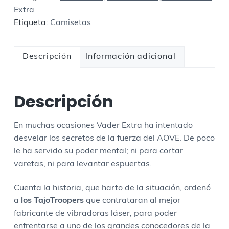
e
Extra
t
Etiqueta:
Camisetas
a
M
a
Descripción
Información adicional
e
s
t
Descripción
r
o
En muchas ocasiones Vader Extra ha intentado
M
desvelar los secretos de la fuerza del AOVE. De poco
a
le ha servido su poder mental; ni para cortar
n
varetas, ni para levantar espuertas.
i
j
Cuenta la historia, que harto de la situación, ordenó
e
a
los TajoTroopers
que contrataran al mejor
r
fabricante de vibradoras láser, para poder
o
enfrentarse a uno de los grandes conocedores de la