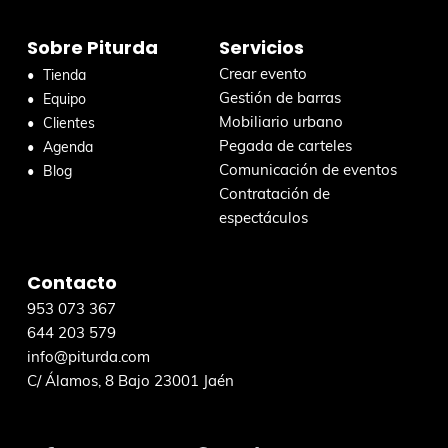
r
Sobre Piturda
Servicios
e
n
Crear evento
Tienda
e
Gestión de barras
Equipo
s
Mobiliario urbano
Clientes
t
Pegada de carteles
Agenda
a
Comunicación de eventos
Blog
w
Contratación de
e
espectáculos
b
Contacto
953 073 367
644 203 579
info@piturda.com
C/ Álamos, 8 Bajo 23001 Jaén