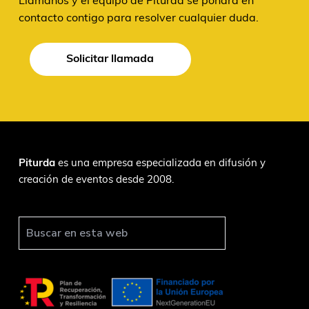
Llámanos y el equipo de Piturda se pondrá en
contacto contigo para resolver cualquier duda.
Solicitar llamada
F
Piturda
es una empresa especializada en difusión y
creación de eventos desde 2008.
o
o
t
B
u
e
s
r
c
a