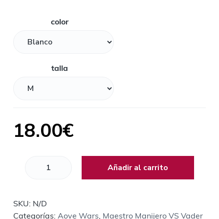
color
talla
18.00
€
C
Añadir al carrito
a
m
i
SKU:
N/D
s
Categorías:
Aove Wars
,
Maestro Manijero VS Vader