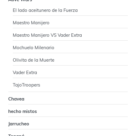
r
Aove Wars
a
El lado aceitunero de la Fuerza
l
Maestro Manijero
p
Maestro Manijero VS Vader Extra
r
Mochuelo Milenario
i
Olivita de la Muerte
n
Vader Extra
c
TajoTroopers
i
Chavea
p
hecho mistos
a
Jarrucheo
l