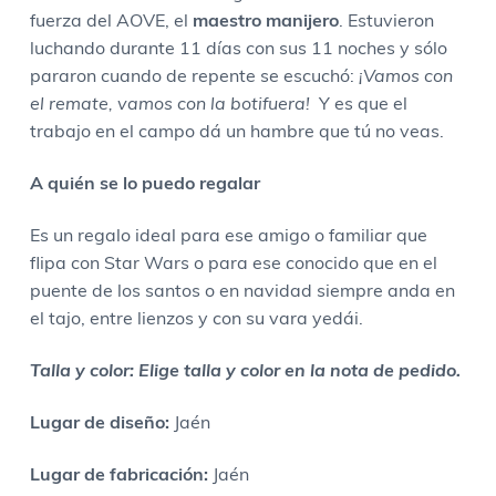
V
fuerza del AOVE, el
maestro manijero
. Estuvieron
S
luchando durante 11 días con sus 11 noches y sólo
V
pararon cuando de repente se escuchó:
¡Vamos con
a
el remate, vamos con la botifuera!
Y es que el
d
trabajo en el campo dá un hambre que tú no veas.
e
r
A quién se lo puedo regalar
E
x
Es un regalo ideal para ese amigo o familiar que
t
flipa con Star Wars o para ese conocido que en el
r
puente de los santos o en navidad siempre anda en
a
el tajo, entre lienzos y con su vara yedái.
c
a
Talla y color: Elige talla y color en la nota de pedido.
n
Lugar
de diseño:
Jaén
t
i
Lugar
de fabricación:
Jaén
d