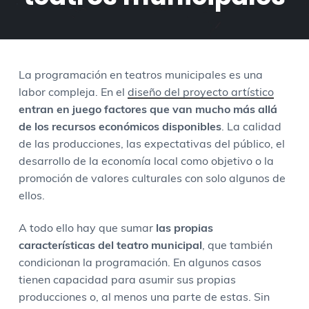
g
n
a
p
a
i
l
á
c
d
a
g
i
o
t
i
La programación en teatros municipales es una
ó
p
e
n
labor compleja. En el
diseño del proyecto artístico
n
r
r
a
entran en juego factores que van mucho más allá
p
i
a
de los recursos económicos disponibles
. La calidad
r
n
l
de las producciones, las expectativas del público, el
i
c
p
desarrollo de la economía local como objetivo o la
n
i
r
promoción de valores culturales con solo algunos de
c
p
i
ellos.
i
a
n
p
l
c
A todo ello hay que sumar
las propias
a
i
características del teatro municipal
, que también
l
p
condicionan la programación. En algunos casos
a
tienen capacidad para asumir sus propias
l
producciones o, al menos una parte de estas. Sin