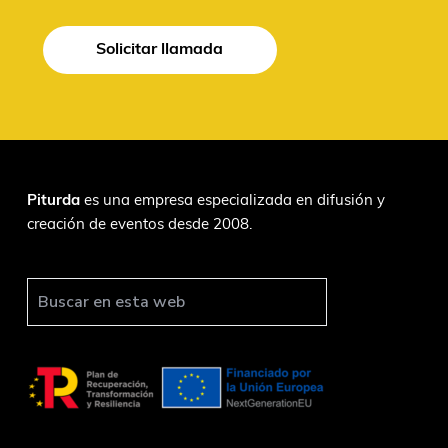
Solicitar llamada
F
Piturda
es una empresa especializada en difusión y
creación de eventos desde 2008.
o
o
t
B
u
e
s
r
c
a
r