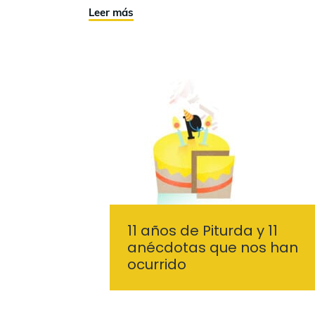
Leer más
11 años de Piturda y 11
anécdotas que nos han
ocurrido