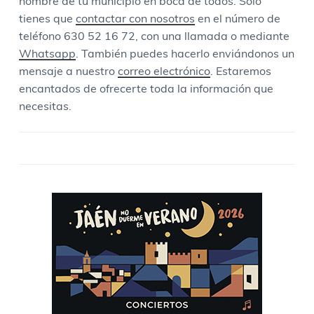
nombre de tu municipio en boca de todos. Solo
tienes que
contactar con nosotros
en el número de
teléfono 630 52 16 72, con una llamada o mediante
Whatsapp
. También puedes hacerlo enviándonos un
mensaje a nuestro
correo electrónico
. Estaremos
encantados de ofrecerte toda la información que
necesitas.
B
a
r
r