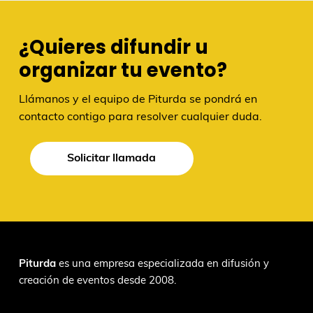
¿Quieres difundir u
organizar tu evento?
Llámanos y el equipo de Piturda se pondrá en
contacto contigo para resolver cualquier duda.
Solicitar llamada
F
Piturda
es una empresa especializada en difusión y
creación de eventos desde 2008.
o