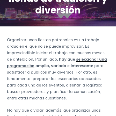
g
n
a
p
diversión
a
i
l
á
c
d
a
g
i
o
t
i
ó
p
e
n
n
r
r
a
Organizar unas fiestas patronales es un trabajo
p
i
a
arduo en el que no se puede improvisar. Es
r
n
l
imprescindible iniciar el trabajo con muchos meses
i
c
p
de antelación. Por un lado,
hay que
seleccionar una
n
i
r
programación
amplia, variada e interesante
para
c
p
i
satisfacer a públicos muy diversos. Por otro, es
i
a
n
fundamental preparar los escenarios adecuados
p
l
c
para cada uno de los eventos, diseñar la logística,
a
i
buscar proveedores y planificar la comunicación,
l
p
entre otras muchas cuestiones.
a
l
No hay que olvidar, además, que organizar unas