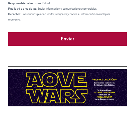
Responsable de los datos:
Piturda.
Finalidad de los datos:
Enviar información y comunicaciones comerciales.
Derechos:
Los usuarios pueden limitar, recuperar y borrar su información en cualquier
momento.