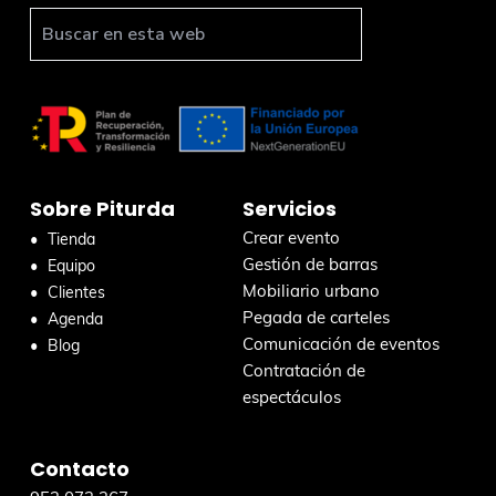
o
t
B
u
e
s
r
c
a
r
Sobre Piturda
Servicios
e
n
Crear evento
Tienda
e
Gestión de barras
Equipo
s
Mobiliario urbano
Clientes
t
Pegada de carteles
Agenda
a
Comunicación de eventos
Blog
w
Contratación de
e
espectáculos
b
Contacto