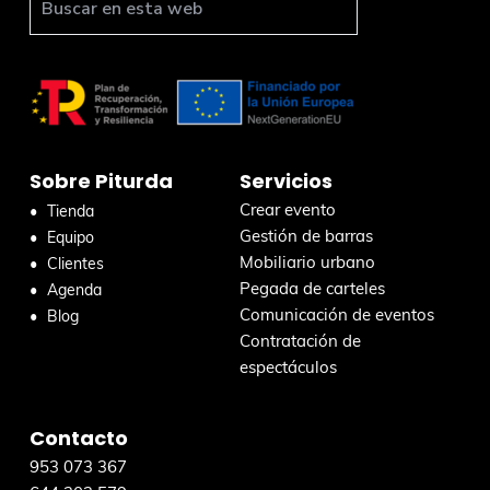
t
B
u
e
s
r
c
a
r
Sobre Piturda
Servicios
e
n
Crear evento
Tienda
e
Gestión de barras
Equipo
s
Mobiliario urbano
Clientes
t
Pegada de carteles
Agenda
a
Comunicación de eventos
Blog
w
Contratación de
e
espectáculos
b
Contacto
953 073 367