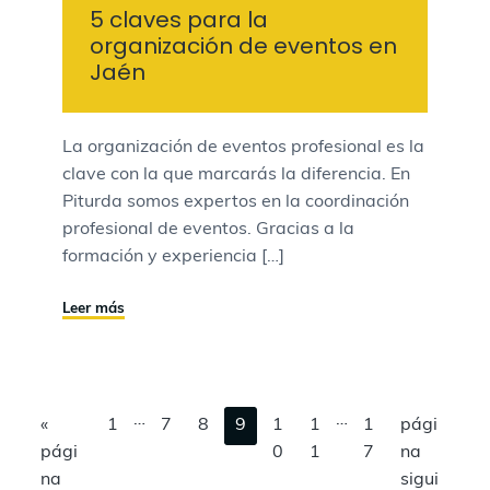
5 claves para la
organización de eventos en
Jaén
La organización de eventos profesional es la
clave con la que marcarás la diferencia. En
Piturda somos expertos en la coordinación
profesional de eventos. Gracias a la
formación y experiencia […]
Leer más
P
…
P
…
«
I
I
1
I
7
I
8
I
9
I
1
I
1
I
1
I
pági
á
á
pági
r
r
r
r
r
r
0
r
1
r
7
r
na
g
g
na
a
a
a
a
a
a
a
a
a
sigui