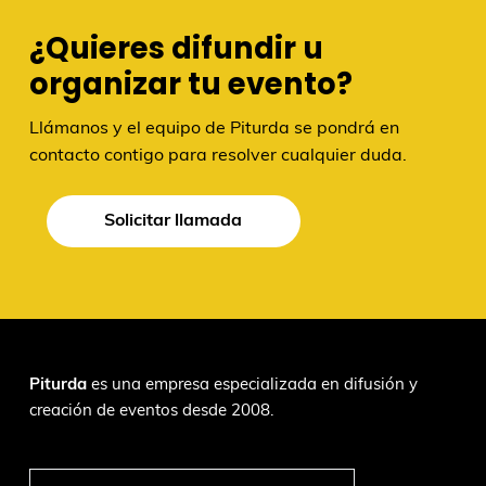
¿Quieres difundir u
organizar tu evento?
Llámanos y el equipo de Piturda se pondrá en
contacto contigo para resolver cualquier duda.
Solicitar llamada
F
Piturda
es una empresa especializada en difusión y
creación de eventos desde 2008.
o
o