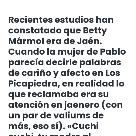
g
n
a
p
a
i
l
á
Recientes estudios han
c
d
a
g
constatado que Betty
i
o
t
i
ó
p
e
n
Mármol era de Jaén.
n
r
r
a
Cuando la mujer de Pablo
p
i
a
r
n
l
parecía decirle palabras
i
c
p
de cariño y afecto en Los
n
i
r
Picapiedra, en realidad lo
c
p
i
i
a
n
que reclamaba era su
p
l
c
atención en jaenero (con
a
i
l
p
un par de valiums de
a
más, eso sí). «Cuchi
l