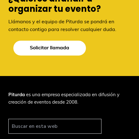
organizar tu evento?
Llámanos y el equipo de Piturda se pondrá en
contacto contigo para resolver cualquier duda.
Solicitar llamada
F
Piturda
es una empresa especializada en difusión y
creación de eventos desde 2008.
o
o
t
B
u