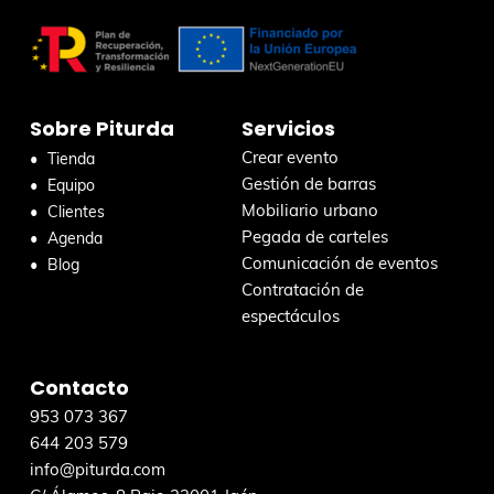
e
s
r
c
a
r
Sobre Piturda
Servicios
e
n
Crear evento
Tienda
e
Gestión de barras
Equipo
s
Mobiliario urbano
Clientes
t
Pegada de carteles
Agenda
a
Comunicación de eventos
Blog
w
Contratación de
e
espectáculos
b
Contacto
953 073 367
644 203 579
info@piturda.com