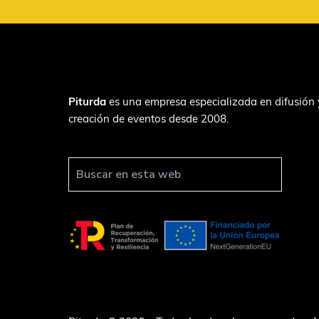
F
Piturda
es una empresa especializada en difusión 
creación de eventos desde 2008.
o
o
t
B
u
e
s
r
c
a
r
e
n
e