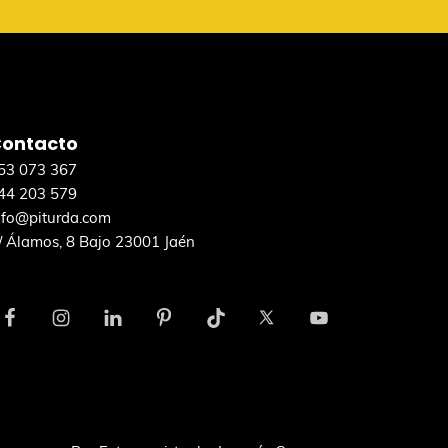
ontacto
53 073 367
44 203 579
nfo@piturda.com
/ Álamos, 8 Bajo 23001 Jaén