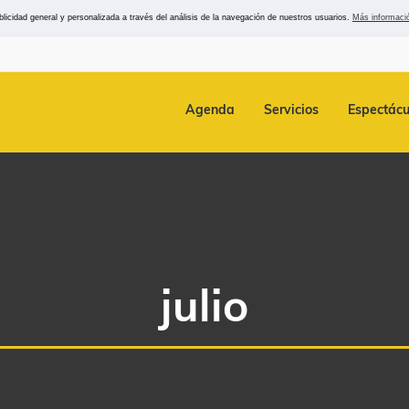
icidad general y personalizada a través del análisis de la navegación de nuestros usuarios.
Más informaci
Agenda
Servicios
Espectácu
julio