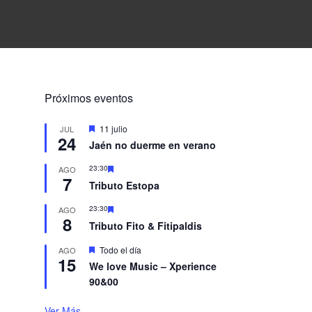
B
Próximos eventos
a
D
11 julio
JUL
24
e
Jaén no duerme en verano
s
r
t
D
23:30
AGO
a
7
e
c
Tributo Estopa
r
s
a
t
d
D
23:30
AGO
a
a
o
8
e
c
Tributo Fito & Fitipaldis
s
a
t
l
d
D
Todo el día
AGO
a
o
15
e
c
We love Music – Xperience
s
a
a
90&00
t
d
a
o
c
Ver Más