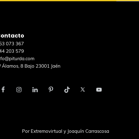
ontacto
53 073 367
44 203 579
nfo@piturda.com
/ Álamos, 8 Bajo 23001 Jaén
Por
Extremovirtual
y
Joaquín Carrascosa