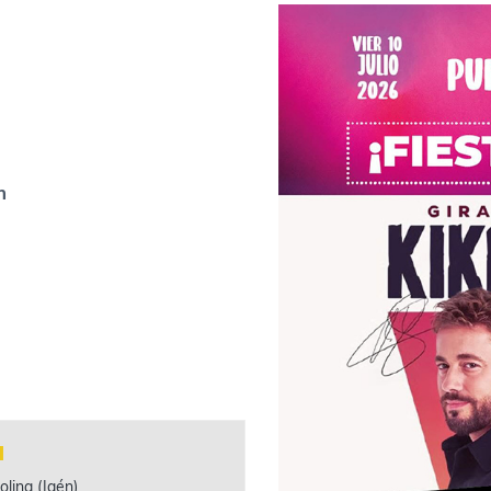
m
l
olina (Jaén)