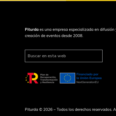
F
Piturda
es una empresa especializada en difusión 
creación de eventos desde 2008.
o
o
t
B
u
e
s
r
c
a
r
e
n
e
Piturda © 2026 – Todos los derechos reservados.
A
s