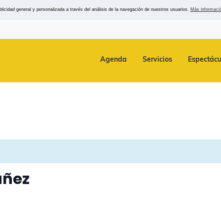
icidad general y personalizada a través del análisis de la navegación de nuestros usuarios.
Más informaci
Agenda
Servicios
Espectácu
uñez