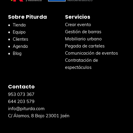
a
r
Sobre Piturda
Servicios
e
n
Crear evento
Tienda
e
Gestión de barras
Equipo
s
Mobiliario urbano
Clientes
t
Pegada de carteles
Agenda
a
Comunicación de eventos
Blog
w
Contratación de
e
espectáculos
b
Contacto
953 073 367
644 203 579
info@piturda.com
C/ Álamos, 8 Bajo 23001 Jaén