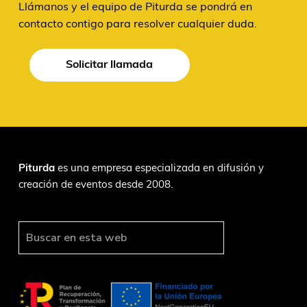
Llámanos y el equipo de Piturda se pondrá en
contacto contigo para resolver cualquier duda.
Solicitar llamada
F
Piturda
es una empresa especializada en difusión y
creación de eventos desde 2008.
o
o
t
B
u
e
s
r
c